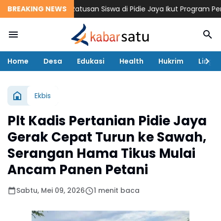
rga Pesisir dan Ratusan Siswa di Pidie Jaya Ikut Program Pem
BREAKING NEWS
Home
Desa
Edukasi
Health
Hukrim
Lingk
Ekbis
Plt Kadis Pertanian Pidie Jaya
Gerak Cepat Turun ke Sawah,
Serangan Hama Tikus Mulai
Ancam Panen Petani
Sabtu, Mei 09, 2026
1 menit baca