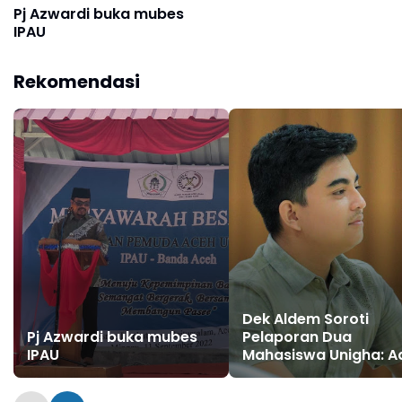
Pj Azwardi buka mubes
IPAU
Rekomendasi
Dek Aldem Soroti
Pj Azwardi buka mubes
Pelaporan Dua
IPAU
Mahasiswa Unigha: A
Upaya Membungkam
Suara Kritis?