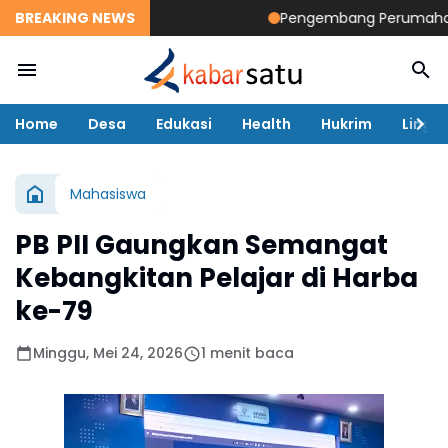
BREAKING NEWS
Pengembang Perumahan Diso
Home
Desa
Edukasi
Health
Hukrim
Lingk
Mahasiswa
PB PII Gaungkan Semangat
Kebangkitan Pelajar di Harba
ke-79
Minggu, Mei 24, 2026
1 menit baca