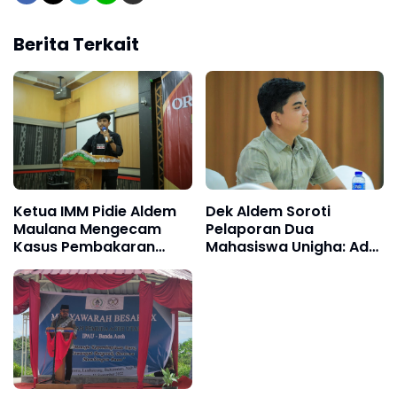
Berita Terkait
Ketua IMM Pidie Aldem
Dek Aldem Soroti
Maulana Mengecam
Pelaporan Dua
Kasus Pembakaran
Mahasiswa Unigha: Ada
Balai Pengajian Desa
Upaya Membungkam
Sangso Samalanga
Suara Kritis?