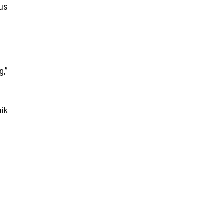
us
g,”
ik