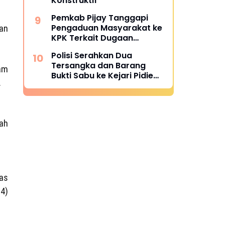
Konstruktif
Pemkab Pijay Tanggapi
Pengaduan Masyarakat ke
an
KPK Terkait Dugaan
Pemotongan Fee Proyek 15
Polisi Serahkan Dua
Persen
Tersangka dan Barang
am
Bukti Sabu ke Kejari Pidie
.
Jaya
uah
as
4)