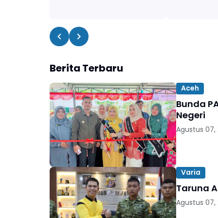
Berita Terbaru
Aceh
Bunda PA
Negeri
Agustus 07,
Varia
Taruna Ak
Agustus 07,