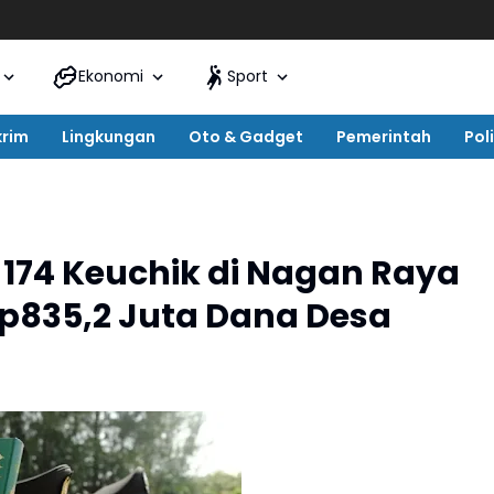
Ekonomi
Sport
krim
Lingkungan
Oto & Gadget
Pemerintah
Poli
, 174 Keuchik di Nagan Raya
p835,2 Juta Dana Desa