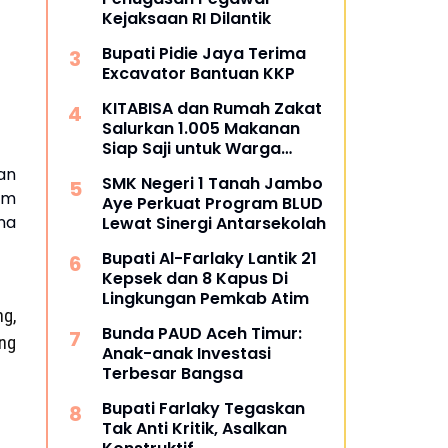
Kejaksaan RI Dilantik
Bupati Pidie Jaya Terima
Excavator Bantuan KKP
KITABISA dan Rumah Zakat
Salurkan 1.005 Makanan
Siap Saji untuk Warga
Terdampak Banjir Pijay
an
SMK Negeri 1 Tanah Jambo
am
Aye Perkuat Program BLUD
na
Lewat Sinergi Antarsekolah
Bupati Al-Farlaky Lantik 21
Kepsek dan 8 Kapus Di
Lingkungan Pemkab Atim
g,
Bunda PAUD Aceh Timur:
ng
Anak-anak Investasi
Terbesar Bangsa
Bupati Farlaky Tegaskan
Tak Anti Kritik, Asalkan