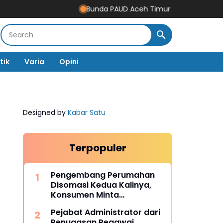
Bunda PAUD Aceh Timur Resmikan Gedung Revita
tik
Varia
Opini
Designed by
Kabar Satu
Terpopuler
Pengembang Perumahan
Disomasi Kedua Kalinya,
Konsumen Minta
Pengembalian Dana Rp186
Pejabat Administrator dari
Juta
Penugasan Pegawai