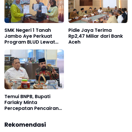
SMK Negeri 1 Tanah
Pidie Jaya Terima
Jambo Aye Perkuat
Rp2,47 Miliar dari Bank
Program BLUD Lewat
Aceh
Sinergi Antarsekolah
Temui BNPB, Bupati
Farlaky Minta
Percepatan Pencairan
Dana Stimulan Tahap II
bagi Korban Banjir
Rekomendasi