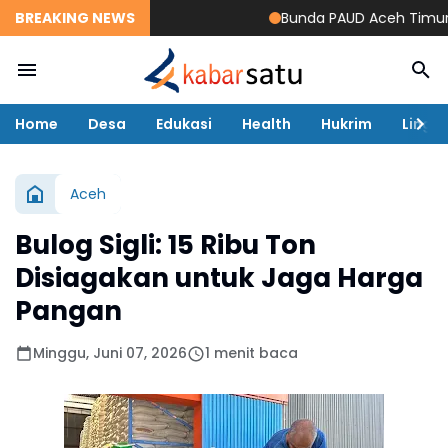
BREAKING NEWS
Bunda PAUD Aceh Timur Resm
Home
Desa
Edukasi
Health
Hukrim
Lingk
Aceh
Bulog Sigli: 15 Ribu Ton
Disiagakan untuk Jaga Harga
Pangan
Minggu, Juni 07, 2026
1 menit baca