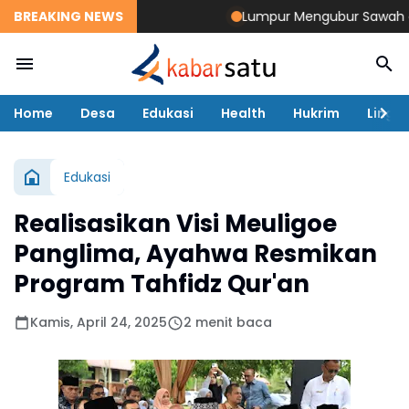
BREAKING NEWS
Lumpur Mengubur Sawah dan Ta
Home
Desa
Edukasi
Health
Hukrim
Lingk
Edukasi
Realisasikan Visi Meuligoe
Panglima, Ayahwa Resmikan
Program Tahfidz Qur'an
Kamis, April 24, 2025
2 menit baca