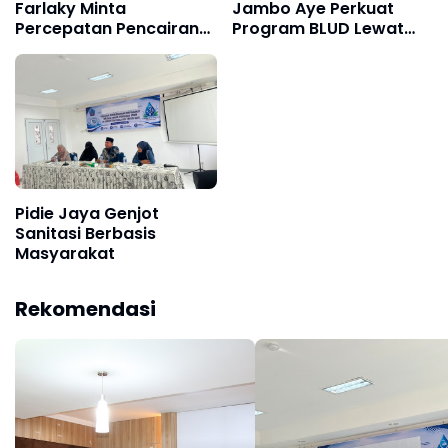
Farlaky Minta
Jambo Aye Perkuat
Percepatan Pencairan
Program BLUD Lewat
Dana Stimulan Tahap II
Sinergi Antarsekolah
bagi Korban Banjir
Pidie Jaya Genjot
Sanitasi Berbasis
Masyarakat
Rekomendasi