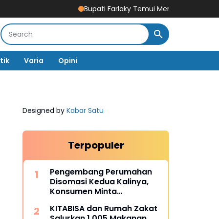
Bupati Farlaky Temui Mendagri Tito Bahas Perce
tik
Varia
Opini
Designed by
Kabar Satu
Terpopuler
Pengembang Perumahan
Disomasi Kedua Kalinya,
Konsumen Minta
Pengembalian Dana Rp186
KITABISA dan Rumah Zakat
Juta
Salurkan 1.005 Makanan