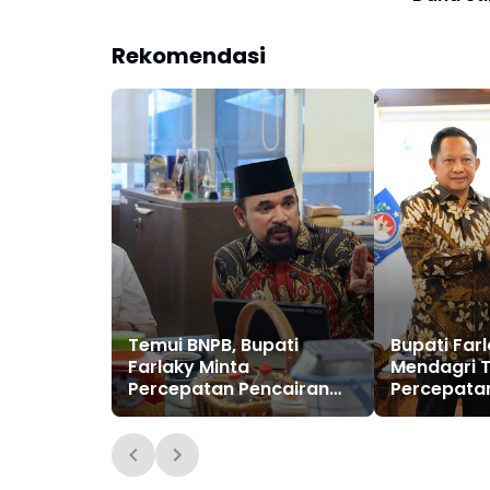
Korban B
Rekomendasi
Temui BNPB, Bupati
Bupati Far
Farlaky Minta
Mendagri T
Percepatan Pencairan
Percepata
Dana Stimulan Tahap II
Pascabanji
bagi Korban Banjir