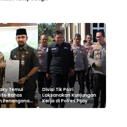
anjir
laky Temui
Divisi Tik Polri
ito Bahas
Laksanakan Kunjungan
n Penanganan
Kerja di Polres Pijay
r