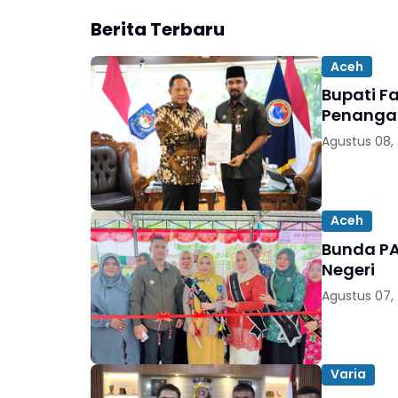
Berita Terbaru
Aceh
Bupati F
Penanga
Agustus 08,
Aceh
Bunda PA
Negeri
Agustus 07,
Varia