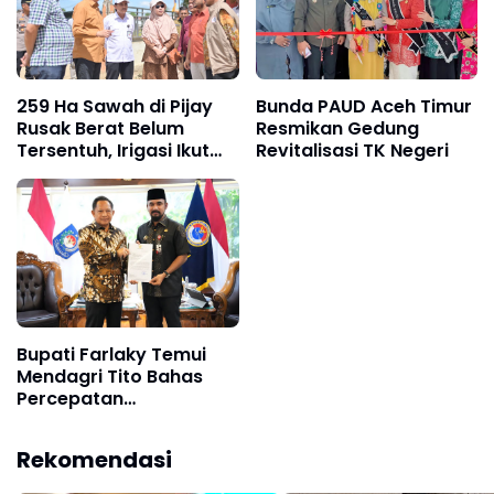
259 Ha Sawah di Pijay
Bunda PAUD Aceh Timur
Rusak Berat Belum
Resmikan Gedung
Tersentuh, Irigasi Ikut
Revitalisasi TK Negeri
Lumpuh
Bupati Farlaky Temui
Mendagri Tito Bahas
Percepatan
Penanganan
Pascabanjir
Rekomendasi