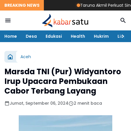
BREAKING NEWS
Taruna Akmil Perkuat Sinergi TNI
Home
Desa
Edukasi
Health
Hukrim
Lingk
Aceh
Marsda TNI (Pur) Widyantoro
Irup Upacara Pembukaan
Cabor Terbang Layang
Jumat, September 06, 2024
2 menit baca