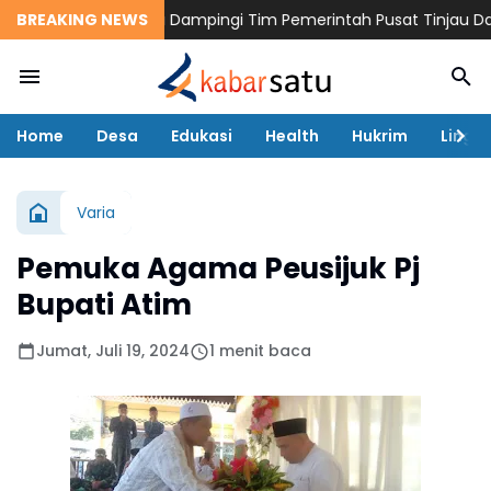
Bupati Pidie Jaya Dampingi Tim Pemerintah Pusat Tinjau Dampa
BREAKING NEWS
Home
Desa
Edukasi
Health
Hukrim
Lingk
Varia
Pemuka Agama Peusijuk Pj
Bupati Atim
Jumat, Juli 19, 2024
1 menit baca