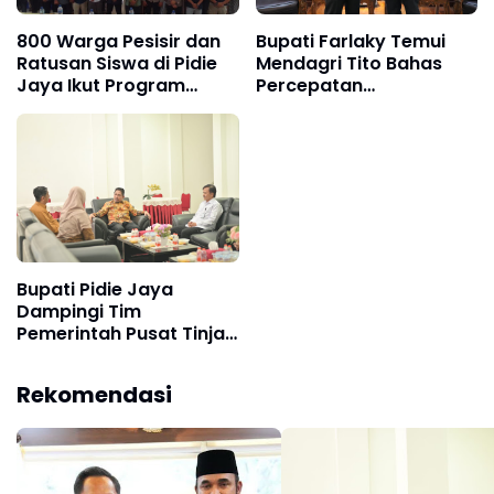
800 Warga Pesisir dan
Bupati Farlaky Temui
Ratusan Siswa di Pidie
Mendagri Tito Bahas
Jaya Ikut Program
Percepatan
Pemulihan
Penanganan
Pascabencana
Pascabanjir
Bupati Pidie Jaya
Dampingi Tim
Pemerintah Pusat Tinjau
Dampak Banjir
Rekomendasi