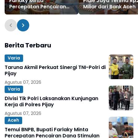
Farlaky Minta
Pidie Jaya Terima Rp
Percepatan Pencairan
Miliar dari Bank Aceh
Dana Stimulan Tahap II
bagi Korban Banjir
Berita Terbaru
Varia
Taruna Akmil Perkuat Sinergi TNI-Polri di
Pijay
Agustus 07, 2026
Varia
Divisi Tik Polri Laksanakan Kunjungan
Kerja di Polres Pijay
Agustus 07, 2026
Aceh
Temui BNPB, Bupati Farlaky Minta
Percepatan Pencairan Dana Stimulan