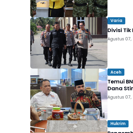
Varia
Divisi Ti
Agustus 07,
Aceh
Temui BN
Dana Sti
Agustus 07,
Hukrim