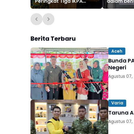
Peringkat Tiga IKPA
dalam bent
Terbaik Semester I 2026
dari KPPN Lhokseumawe
Berita Terbaru
Aceh
Bunda PA
Negeri
Agustus 07,
Varia
Taruna Ak
Agustus 07,