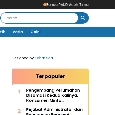
Bunda PAUD Aceh Timur Resmikan Gedung Revita
tik
Varia
Opini
Designed by
Kabar Satu
Terpopuler
Pengembang Perumahan
Disomasi Kedua Kalinya,
Konsumen Minta
Pengembalian Dana Rp186
Pejabat Administrator dari
Juta
Penugasan Pegawai