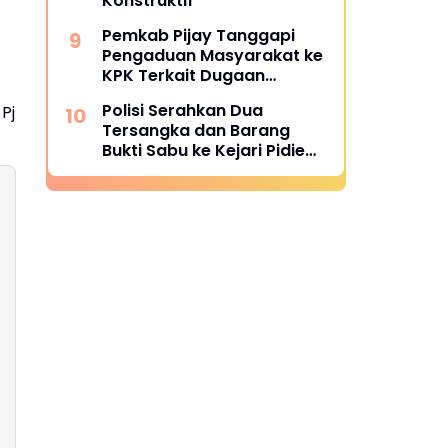
Konstruktif
Pemkab Pijay Tanggapi
Pengaduan Masyarakat ke
KPK Terkait Dugaan
Pemotongan Fee Proyek 15
Polisi Serahkan Dua
Pj
Persen
Tersangka dan Barang
Bukti Sabu ke Kejari Pidie
Jaya