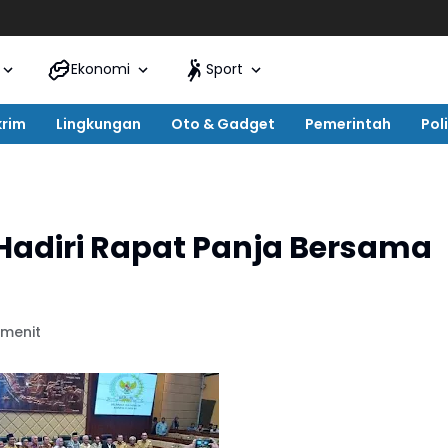
Ekonomi
Sport
krim
Lingkungan
Oto & Gadget
Pemerintah
Poli
 Hadiri Rapat Panja Bersama
 menit