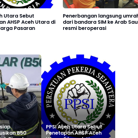
h Utara Sebut
Penerbangan langsung umra
an AHSP Aceh Utara di
dari bandara SIM ke Arab Sau
arga Pasaran
resmi beroperasi
siap
PPSI Aceh Utara Sebut
usikan B50
Penetapan AHSP Aceh