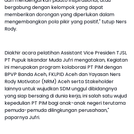
dan mendengarkan pidato inspirasional, atau
bergabung dengan kelompok yang dapat
memberikan dorongan yang diperlukan dalam
mengembangkan pola pikir yang positif," tutup Ners
Rody.
Diakhir acara pelatihan Assistant Vice Presiden TJSL
PT Pupuk Iskandar Muda Jufri mengatakan, Kegiatan
ini merupakan program kolaborasi PT PIM dengan
BPVP Banda Aceh, FKLPID Aceh dan Yayasan Ners
Rody Motivator (NRM) Aceh serta Stakeholder
lainnya untuk wujudkan SDM unggul dibidangnya
yang siap bersaing di dunia kerja, ini salah satu wujud
kepedulian PT PIM bagi anak-anak negeri terutama
pemuda-pemuda dilingkungan perusahaan,"
paparnya Jufri.