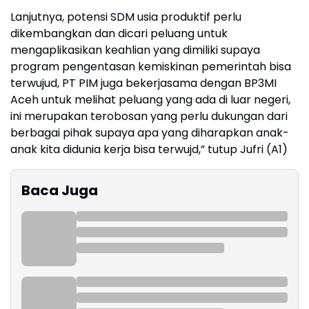
Lanjutnya, potensi SDM usia produktif perlu
dikembangkan dan dicari peluang untuk
mengaplikasikan keahlian yang dimiliki supaya
program pengentasan kemiskinan pemerintah bisa
terwujud, PT PIM juga bekerjasama dengan BP3MI
Aceh untuk melihat peluang yang ada di luar negeri,
ini merupakan terobosan yang perlu dukungan dari
berbagai pihak supaya apa yang diharapkan anak-
anak kita didunia kerja bisa terwujd,” tutup Jufri (A1)
Baca Juga