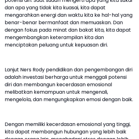
potensi diri. Saat sudah mengerti apa yang kita sukai
dan apa yang tidak kita kuasai, kita dapat
mengarahkan energi dan waktu kita ke hal-hal yang
benar-benar bermanfaat dan memuaskan. Dan
dengan fokus pada minat dan bakat kita, kita dapat
mengembangkan keterampilan kita dan
menciptakan peluang untuk kepuasan diri.
Lanjut Ners Rody pendidikan dan pengembangan diri
adalah investasi berharga untuk menggali potensi
diri dan membangun kecerdasan emosional
melibatkan kemampuan untuk mengenali,
mengelola, dan mengungkapkan emosi dengan baik.
Dengan memiliki kecerdasan emosional yang tinggi,
kita dapat membangun hubungan yang lebih baik