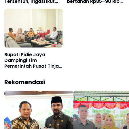
Tersentuh, Irigasi Ikut
bertahan Rp85–90 Ribu
Lumpuh
per sak
Bupati Pidie Jaya
Dampingi Tim
Pemerintah Pusat Tinjau
Dampak Banjir
Rekomendasi