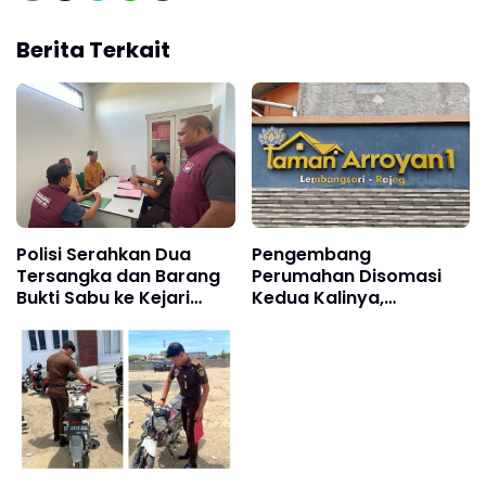
Berita Terkait
Polisi Serahkan Dua
Pengembang
Tersangka dan Barang
Perumahan Disomasi
Bukti Sabu ke Kejari
Kedua Kalinya,
Pidie Jaya
Konsumen Minta
Pengembalian Dana
Rp186 Juta