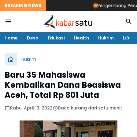
BREAKING NEWS
Pengembang Perumaha
Home
Desa
Edukasi
Health
Hukrim
Lingk
Hukrim
Baru 35 Mahasiswa
Kembalikan Dana Beasiswa
Aceh, Total Rp 801 Juta
Rabu, April 13, 2022
Baca kurang dari satu menit