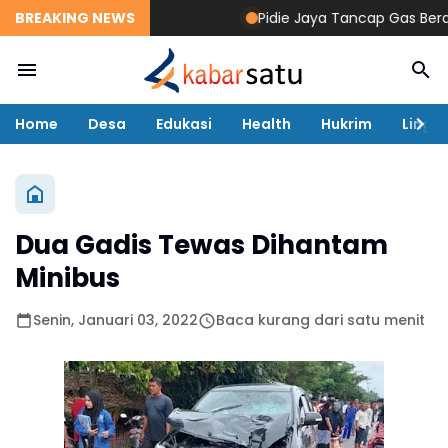
BREAKING NEWS
Pidie Jaya Tancap Gas Berant
Home
Desa
Edukasi
Health
Hukrim
Lingk
Dua Gadis Tewas Dihantam
Minibus
Senin, Januari 03, 2022
Baca kurang dari satu menit