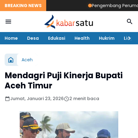
BREAKING NEWS
Pengembang Perumahan Di
Home
Desa
Edukasi
Health
Hukrim
Lingk
Aceh
Mendagri Puji Kinerja Bupati
Aceh Timur
Jumat, Januari 23, 2026
2 menit baca