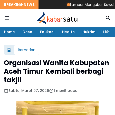
BREAKING NEWS
Lumpur Mengubur Sawah dan T
Home
Desa
Edukasi
Health
Hukrim
Lingk
Ramadan
Organisasi Wanita Kabupaten
Aceh Timur Kembali berbagi
takjil
Sabtu, Maret 07, 2026
1 menit baca