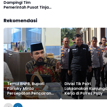
Dampingi Tim
Pemerintah Pusat Tinjau
Dampak Banjir
Rekomendasi
Temui BNPB, Bupati
Divisi Tik Polri
Farlaky Minta
Laksanakan Kunjung
Percepatan Pencairan
Kerja di Polres Pijay
Dana Stimulan Tahap II
bagi Korban Banjir