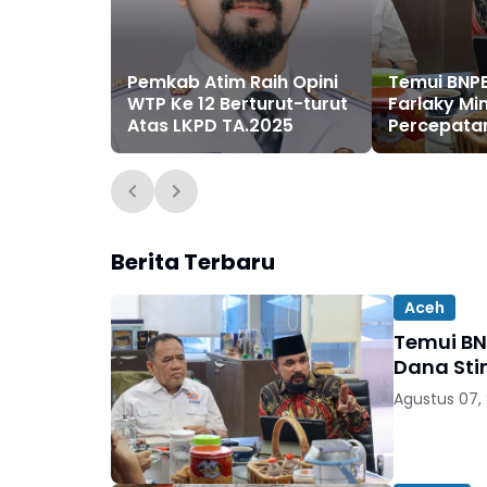
Pemkab Atim Raih Opini
Temui BNPB
WTP Ke 12 Berturut-turut
Farlaky Mi
Atas LKPD TA.2025
Percepata
Dana Stimu
bagi Korba
Berita Terbaru
Aceh
Temui BN
Dana Sti
Agustus 07,