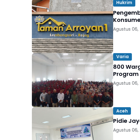
Hukrim
Pengemb
Konsumen
Agustus 06,
Varia
800 Warga
Program
Agustus 06,
Aceh
Pidie Ja
Agustus 06,