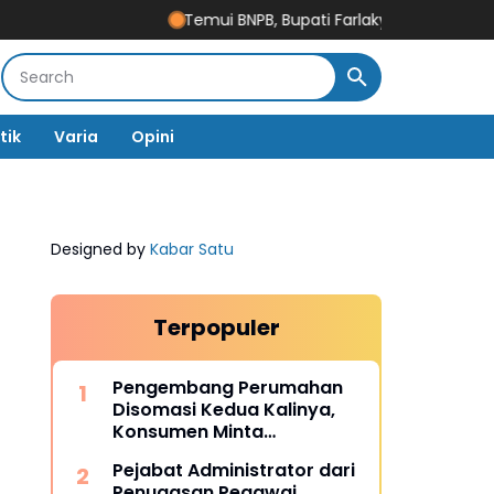
Temui BNPB, Bupati Farlaky Minta Percepatan Penca
tik
Varia
Opini
Designed by
Kabar Satu
Terpopuler
Pengembang Perumahan
Disomasi Kedua Kalinya,
Konsumen Minta
Pengembalian Dana Rp186
Pejabat Administrator dari
Juta
Penugasan Pegawai