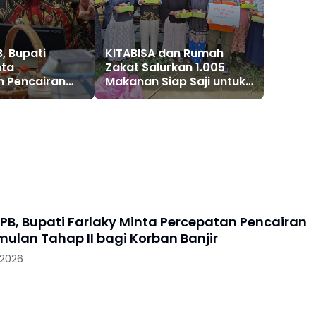
, Bupati
KITABISA dan Rumah
nta
Zakat Salurkan 1.005
n Pencairan
Makanan Siap Saji untuk
lan Tahap II
Warga Terdampak Banjir
n Banjir
Pijay
PB, Bupati Farlaky Minta Percepatan Pencairan
mulan Tahap II bagi Korban Banjir
 2026