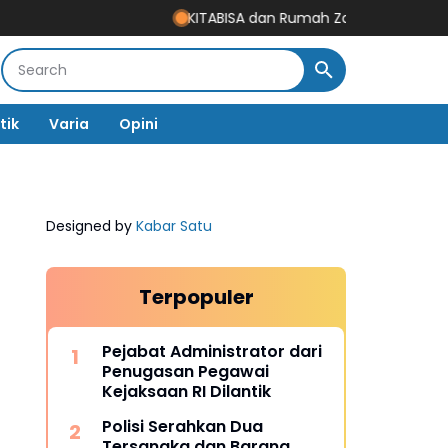
KITABISA dan Rumah Zakat Salurkan 1.005 Ma
tik
Varia
Opini
Designed by
Kabar Satu
Terpopuler
Pejabat Administrator dari
Penugasan Pegawai
Kejaksaan RI Dilantik
Polisi Serahkan Dua
Tersangka dan Barang