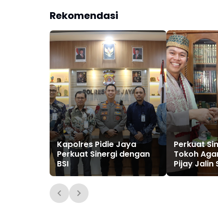
Rekomendasi
Kapolres Pidie Jaya
Perkuat Sin
Perkuat Sinergi dengan
Tokoh Aga
BSI
Pijay Jalin
dengan Ul
Kharismati