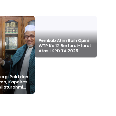
Pemkab Atim Raih Opini
WTP Ke 12 Berturut-turut
Atas LKPD TA.2025
ergi Polri dan
ma, Kapolres
 Silaturahmi
ama
k Aceh