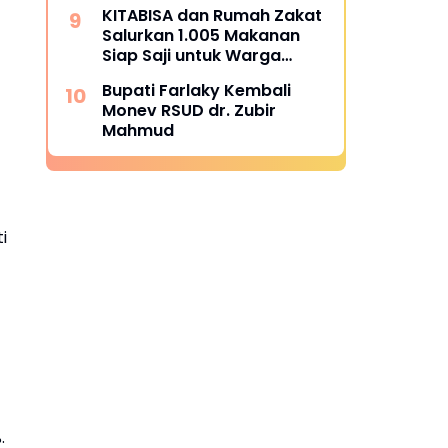
Alue Tingkeum Segera
KITABISA dan Rumah Zakat
Ditindaklanjuti
Salurkan 1.005 Makanan
Siap Saji untuk Warga
Terdampak Banjir Pijay
Bupati Farlaky Kembali
Monev RSUD dr. Zubir
Mahmud
i
.