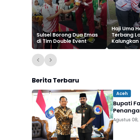
Haji Uma H
Sulsel Borong Dua Emas
Terbang L
di Tim Double Event
Kalungkan 
Pemenang
Berita Terbaru
Aceh
Bupati F
Penanga
Agustus 08,