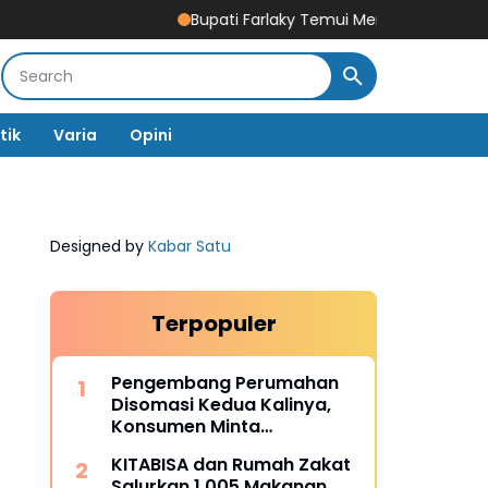
Bupati Farlaky Temui Mendagri Tito Bahas Perce
tik
Varia
Opini
Designed by
Kabar Satu
Terpopuler
Pengembang Perumahan
Disomasi Kedua Kalinya,
Konsumen Minta
Pengembalian Dana Rp186
KITABISA dan Rumah Zakat
Juta
Salurkan 1.005 Makanan