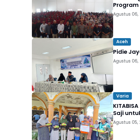
Program
Agustus 06,
Aceh
Pidie Ja
Agustus 06,
Varia
KITABISA
Saji unt
Agustus 05,