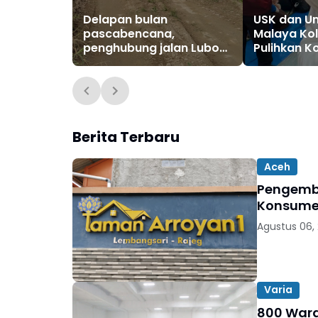
Delapan bulan
USK dan Uni
pascabencana,
Malaya Ko
penghubung jalan Lubok
Pulihkan K
Pusaka masih rusak
di Pidie Ja
Berita Terbaru
Aceh
Pengemb
Konsumen
Agustus 06,
Varia
800 Warga