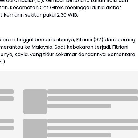
radik, Nadila (13), kembar berusia 10 tahun Balki dan
tan, Kecamatan Cot Girek, meninggal dunia akibat
kemarin sekitar pukul 2.30 WIB.
a ini tinggal bersama ibunya, Fitriani (32) dan seorang
erantau ke Malaysia. Saat kebakaran terjadi, Fitriani
unya, Kayla, yang tidur sekamar dengannya. Sementara
dv)