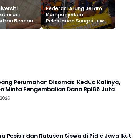
versiti
Federasi Arung Jeram
laborasi
Kampanyekan
orban Bencana
Pelestarian Sungai Lewat
ya
Fun Rafting
ang Perumahan Disomasi Kedua Kalinya,
 Minta Pengembalian Dana Rp186 Juta
 2026
 Pesisir dan Ratusan Siswa di Pidie Jaya Ikut