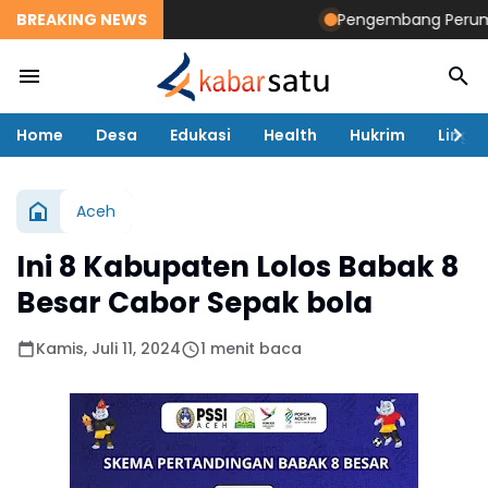
BREAKING NEWS
Pengembang Perumahan 
Home
Desa
Edukasi
Health
Hukrim
Lingk
Aceh
Ini 8 Kabupaten Lolos Babak 8
Besar Cabor Sepak bola
Kamis, Juli 11, 2024
1 menit baca