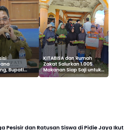
isi
KITABISA dan Rumah
cana
Zakat Salurkan 1.005
ng, Bupati
Makanan Siap Saji untuk
 Pastikan Tak
Warga Terdampak Banjir
 Banjir yang
Pijay
an
 Pesisir dan Ratusan Siswa di Pidie Jaya Ikut