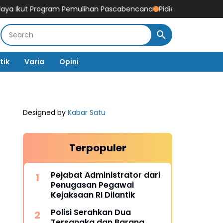
ut Program Pemulihan Pascabencana
Pidie Jaya Genjot Sanitasi 
tik
Varia
Opini
Designed by
Kabar Satu
Terpopuler
Pejabat Administrator dari
Penugasan Pegawai
Kejaksaan RI Dilantik
Polisi Serahkan Dua
Tersangka dan Barang