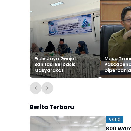
Pidie Jaya Genjot
Masa Trans
Sanitasi Berbasis
Pascaben
Masyarakat
Diperpanja
Pidie Jaya
Ada Korban
Ditinggalk
Berita Terbaru
Varia
800 Warga