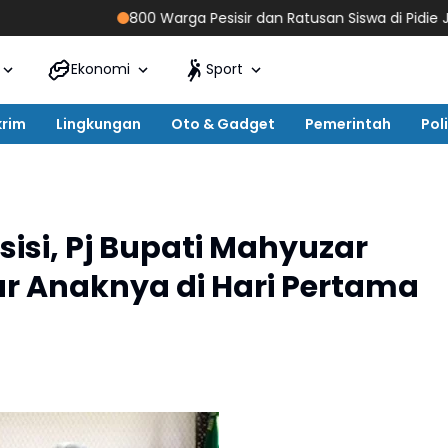
800 Warga Pesisir dan Ratusan Siswa di Pidie Jaya Ik
Ekonomi
Sport
krim
Lingkungan
Oto & Gadget
Pemerintah
Poli
isi, Pj Bupati Mahyuzar
r Anaknya di Hari Pertama