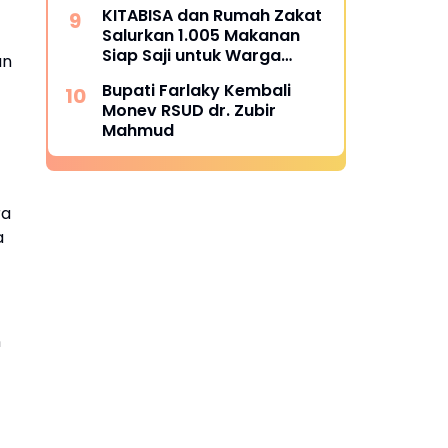
Alue Tingkeum Segera
KITABISA dan Rumah Zakat
Ditindaklanjuti
Salurkan 1.005 Makanan
Siap Saji untuk Warga
an
Terdampak Banjir Pijay
Bupati Farlaky Kembali
Monev RSUD dr. Zubir
Mahmud
ra
a
n