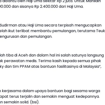
dibantu oleh Haji Uma sekitar Rp 2 juta. Untuk Mahlidin
00.000 dan sisanya Rp 2.400.000 dari Haji Uma.
. Sudirman atau Haji Uma secara terpisah mengucapkan
telah ikut terlibat membantu pemulangan, terutama Teu
i pengurusan dan pemulangan.
lah tiba di Aceh dan dalam hal ini salah satunya langsung
dak perawatan medis. Terima kasih kepada semua pihak
 dan tim PPAM atas bantuan fasilitasinya di Malaysia”,
dan kerjasama dalam upaya bantuan bagi sesama warga
apat terus terjalin dan semakin menguat kedepannya.
 semakin solid. (bsi).