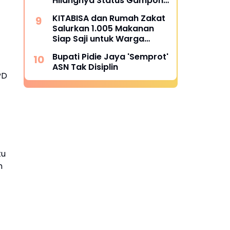
Hilangnya Status Gampong
Alue Tingkeum Segera
KITABISA dan Rumah Zakat
Ditindaklanjuti
Salurkan 1.005 Makanan
Siap Saji untuk Warga
Terdampak Banjir Pijay
Bupati Pidie Jaya 'Semprot'
ASN Tak Disiplin
PD
tu
n