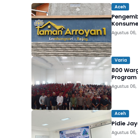
Aceh
Pengemb
Konsumen
Agustus 06,
Varia
800 Warga
Program
Agustus 06,
Aceh
Pidie Ja
Agustus 06,