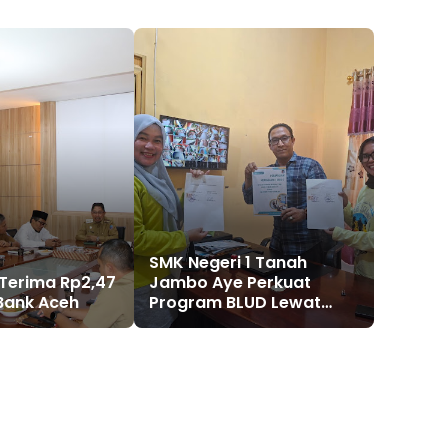
SMK Negeri 1 Tanah
 Terima Rp2,47
Jambo Aye Perkuat
 Bank Aceh
Program BLUD Lewat
Sinergi Antarsekolah