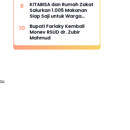
Alue Tingkeum Segera
KITABISA dan Rumah Zakat
Ditindaklanjuti
Salurkan 1.005 Makanan
Siap Saji untuk Warga
Terdampak Banjir Pijay
Bupati Farlaky Kembali
Monev RSUD dr. Zubir
Mahmud
pu