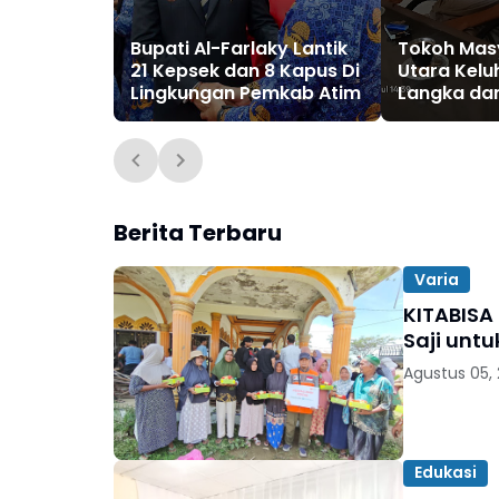
Bupati Al-Farlaky Lantik
Tokoh Mas
21 Kepsek dan 8 Kapus Di
Utara Kel
Lingkungan Pemkab Atim
Langka da
Berita Terbaru
Varia
KITABISA
Saji unt
Agustus 05,
Edukasi