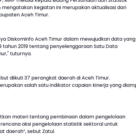
P, MAP melalui Kepala Bidang Persandian dan Statistik
om mengatakan kegiatan ini merupakan aktualisasi dari
abupaten Aceh Timur.
upaya Diskominfo Aceh Timur dalam mewujudkan data yang
9 tahun 2019 tentang penyelenggaraan Satu Data
r," tuturnya.
ut diikuti 37 perangkat daerah di Aceh Timur.
 merupakan salah satu indikator capaian kinerja yang diam
atkan materi tentang pembinaan dalam pengelolaan
 rencana aksi pengelolaan statistik sektoral untuk
t daerah”, sebut Zatul.