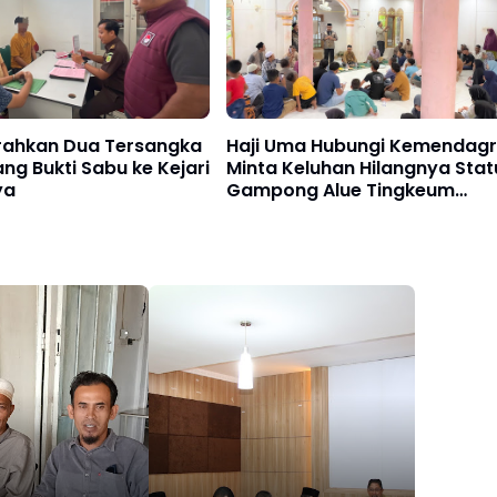
erahkan Dua Tersangka
Haji Uma Hubungi Kemendagri
ng Bukti Sabu ke Kejari
Minta Keluhan Hilangnya Stat
ya
Gampong Alue Tingkeum
Segera Ditindaklanjuti