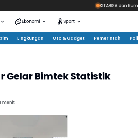
KITABISA dan Rumah Zakat S
Ekonomi
Sport
krim
Lingkungan
Oto & Gadget
Pemerintah
Poli
 Gelar Bimtek Statistik
u menit