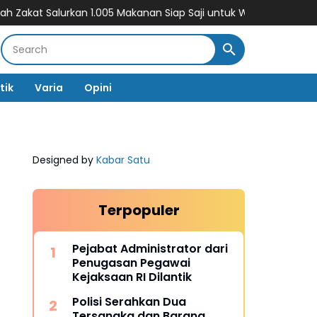
alurkan 1.005 Makanan Siap Saji untuk Warga Terdampak Banjir 
tik
Varia
Opini
Designed by
Kabar Satu
Terpopuler
Pejabat Administrator dari
Penugasan Pegawai
Kejaksaan RI Dilantik
Polisi Serahkan Dua
Tersangka dan Barang