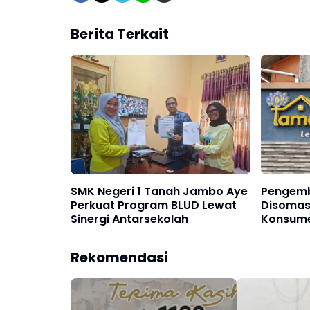
Berita Terkait
SMK Negeri 1 Tanah Jambo Aye
Pengem
Perkuat Program BLUD Lewat
Disomasi
Sinergi Antarsekolah
Konsume
Dana Rp
Rekomendasi