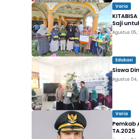
Varia
KITABISA
Saji unt
Agustus 05,
Edukasi
Siswa Di
Agustus 04,
Varia
Pemkab A
TA.2025