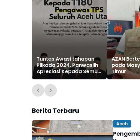
Tuntas Awasi tahapan
AZAN Berte
Pilkada 2024, Panwaslih
pada Masy
Apresiasi Kepada Semua
Timur
Pihak di Aceh Utara
Berita Terbaru
Aceh
Pengemb