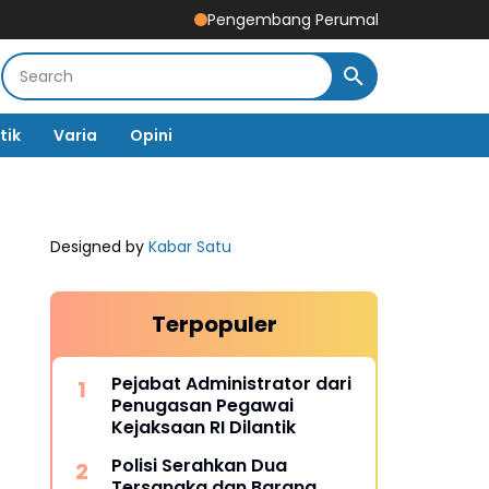
Pengembang Perumahan Disomasi Kedua Kali
tik
Varia
Opini
Designed by
Kabar Satu
Terpopuler
Pejabat Administrator dari
Penugasan Pegawai
Kejaksaan RI Dilantik
Polisi Serahkan Dua
Tersangka dan Barang