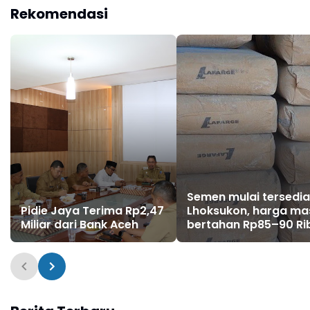
Perjuangkan
Rekomendasi
Penanganan Darurat
Semen mulai tersedia
Pidie Jaya Terima Rp2,47
Lhoksukon, harga ma
Miliar dari Bank Aceh
bertahan Rp85–90 Ri
per sak