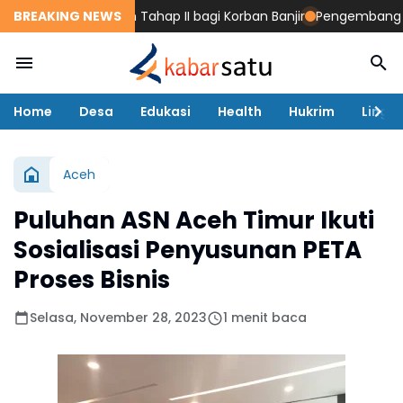
an Dana Stimulan Tahap II bagi Korban Banjir
BREAKING NEWS
Pengembang Peru
Home
Desa
Edukasi
Health
Hukrim
Lingk
Aceh
Puluhan ASN Aceh Timur Ikuti
Sosialisasi Penyusunan PETA
Proses Bisnis
Selasa, November 28, 2023
1 menit baca