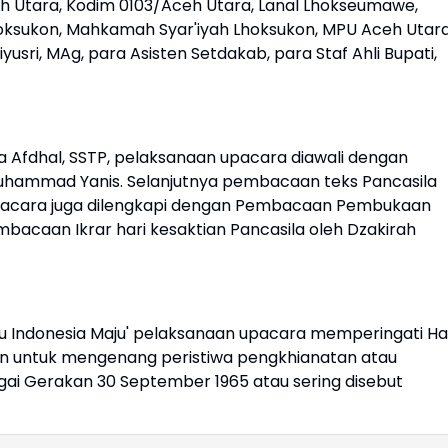
eh Utara, Kodim 0103/Aceh Utara, Lanal Lhokseumawe,
hoksukon, Mahkamah Syar'iyah Lhoksukon, MPU Aceh Utara
sri, MAg, para Asisten Setdakab, para Staf Ahli Bupati,
Afdhal, SSTP, pelaksanaan upacara diawali dengan
uhammad Yanis. Selanjutnya pembacaan teks Pancasila
Upacara juga dilengkapi dengan Pembacaan Pembukaan
embacaan Ikrar hari kesaktian Pancasila oleh Dzakirah
 Indonesia Maju' pelaksanaan upacara memperingati Ha
an untuk mengenang peristiwa pengkhianatan atau
ai Gerakan 30 September 1965 atau sering disebut