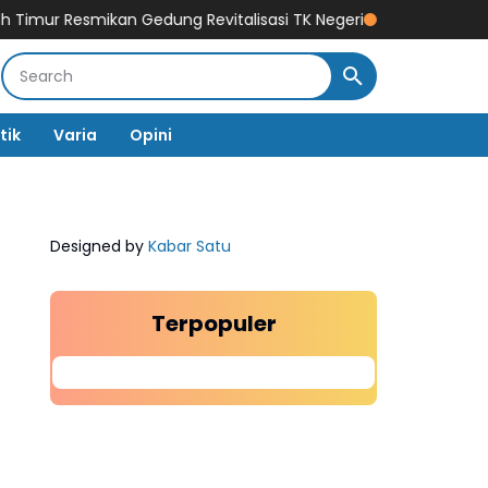
smikan Gedung Revitalisasi TK Negeri
Taruna Akmil Perkuat Sine
tik
Varia
Opini
Designed by
Kabar Satu
Terpopuler