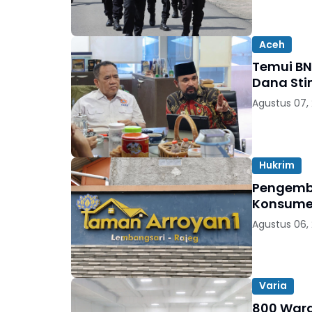
Aceh
Temui BN
Dana Sti
Agustus 07,
Hukrim
Pengemb
Konsumen
Agustus 06,
Varia
800 Warga