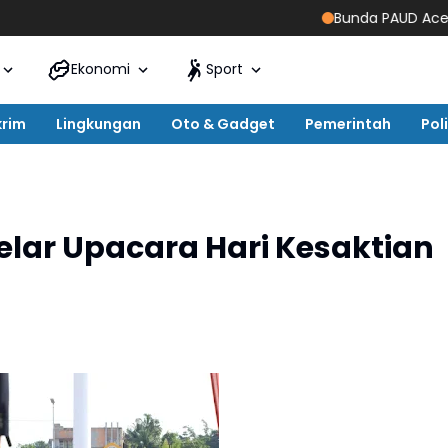
Bunda PAUD Aceh Timur Re
Ekonomi
Sport
krim
Lingkungan
Oto & Gadget
Pemerintah
Poli
lar Upacara Hari Kesaktian