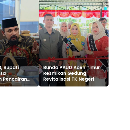
, Bupati
Bunda PAUD Aceh Timur
nta
Resmikan Gedung
n Pencairan
Revitalisasi TK Negeri
lan Tahap II
n Banjir