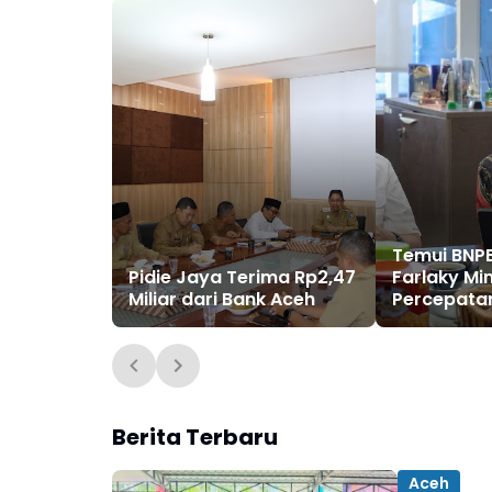
Temui BNPB
Pidie Jaya Terima Rp2,47
Farlaky Mi
Miliar dari Bank Aceh
Percepata
Dana Stimu
bagi Korba
Berita Terbaru
Aceh