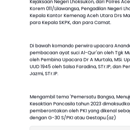
Kejaksaan Negeri Lhoksukon, dari Polres Ac
Korem 011/Lilawangsa, Pengadilan Negeri L
Kepala Kantor Kemenag Aceh Utara Drs Maiyu
para Kepala SKPK, dan para Camat.
Di bawah komando perwira upacara Ananda 
pembacaan ayat suci Al-Qur'an oleh Tgk M
oleh Pembina Upacara Dr A Murtala, MSi. 
UUD 1945 oleh Salsa Faradina, STr.IP, dan P
Jazmi, STr.IP.
Mengambil tema 'Pemersatu Bangsa, Menuju
Kesaktian Pancasila tahun 2023 dimaksudk
pemberontakan oleh PKI yang dikenal sebag
dengan G-30 S/PKI atau Gestapu.(az)