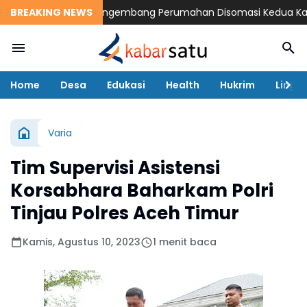
Korban Banjir
BREAKING NEWS
Pengembang Perumahan Disomasi Kedua Kalinya
Home
Desa
Edukasi
Health
Hukrim
Lingk
Varia
Tim Supervisi Asistensi
Korsabhara Baharkam Polri
Tinjau Polres Aceh Timur
Kamis, Agustus 10, 2023
1 menit baca