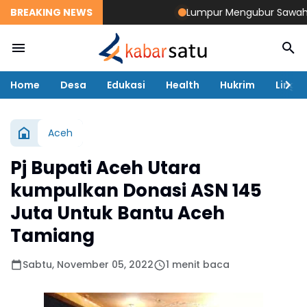
BREAKING NEWS
Lumpur Mengubur Sawah dan T
Home
Desa
Edukasi
Health
Hukrim
Lingk
Aceh
Pj Bupati Aceh Utara
kumpulkan Donasi ASN 145
Juta Untuk Bantu Aceh
Tamiang
Sabtu, November 05, 2022
1 menit baca