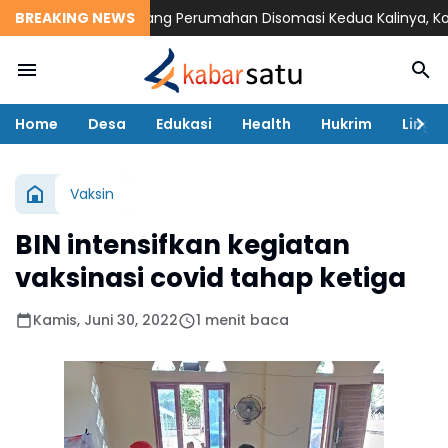
BREAKING NEWS
Pengembang Perumahan Disomasi Kedua Kalinya, Konsu
Home
Desa
Edukasi
Health
Hukrim
Lingk
Vaksin
BIN intensifkan kegiatan
vaksinasi covid tahap ketiga
Kamis, Juni 30, 2022
1 menit baca