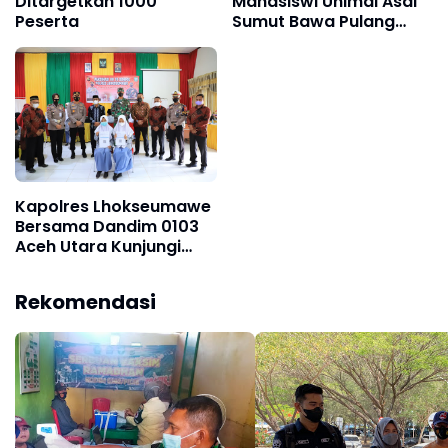
Ditargetkan 1000
Mahasiswi Unimal Asal
Peserta
Sumut Bawa Pulang
Hadiah Utama
Kapolres Lhokseumawe
Bersama Dandim 0103
Aceh Utara Kunjungi
Vaksinasi Pelajar di SMK
N1 Lhokseumawe
Rekomendasi