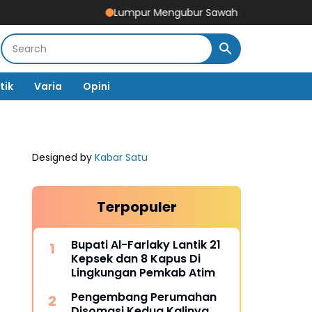
Lumpur Mengubur Sawah dan Tambak Pidie Jaya, 
tik
Varia
Opini
Designed by
Kabar Satu
Terpopuler
Bupati Al-Farlaky Lantik 21
Kepsek dan 8 Kapus Di
Lingkungan Pemkab Atim
Pengembang Perumahan
Disomasi Kedua Kalinya,