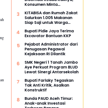
Konsumen Minta
Pengembalian Dana Rp186
KITABISA dan Rumah Zakat
Juta
Salurkan 1.005 Makanan
rah
Siap Saji untuk Warga
Terdampak Banjir Pijay
Bupati Pidie Jaya Terima
Excavator Bantuan KKP
ang
Pejabat Administrator dari
Penugasan Pegawai
Kejaksaan RI Dilantik
SMK Negeri 1 Tanah Jambo
Aye Perkuat Program BLUD
Lewat Sinergi Antarsekolah
ian
Bupati Farlaky Tegaskan
Tak Anti Kritik, Asalkan
Konstruktif
Bunda PAUD Aceh Timur:
Anak-anak Investasi