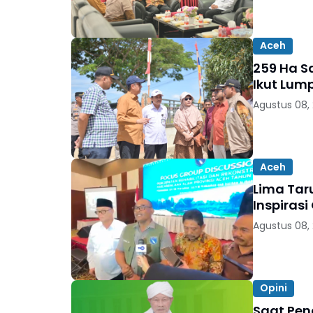
Aceh
259 Ha Sa
Ikut Lum
Agustus 08,
Aceh
Lima Taru
Inspiras
Agustus 08,
Opini
Saat Pen