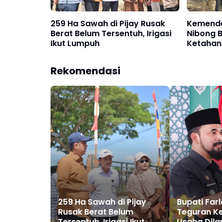
259 Ha Sawah di Pijay Rusak
Kemende
Berat Belum Tersentuh, Irigasi
Nibong B
Ikut Lumpuh
Ketahan
Pengelo
Rekomendasi
259 Ha Sawah di Pijay
Bupati Far
Rusak Berat Belum
Teguran Ke
Tersentuh, Irigasi Ikut
Usaha Dila