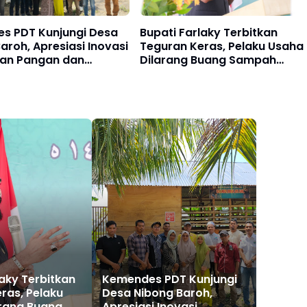
s PDT Kunjungi Desa
Bupati Farlaky Terbitkan
aroh, Apresiasi Inovasi
Teguran Keras, Pelaku Usaha
an Pangan dan
Dilarang Buang Sampah
laan Lingkungan
Sembarangan
laky Terbitkan
Kemendes PDT Kunjungi
ras, Pelaku
Desa Nibong Baroh,
rang Buang
Apresiasi Inovasi