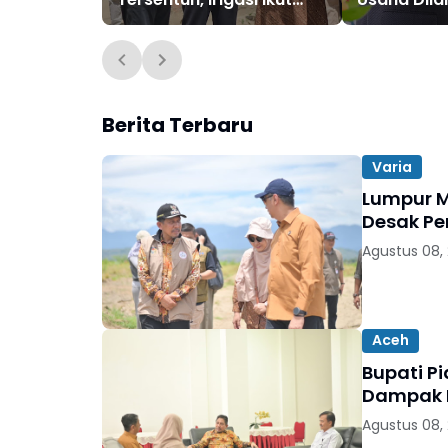
Lumpuh
Sampah S
Berita Terbaru
Varia
Lumpur M
Desak Pe
Agustus 08,
Aceh
Bupati P
Dampak B
Agustus 08,