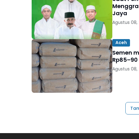
Menggrat
Jaya
Agustus 08,
Aceh
Semen mu
Rp85–90 
Agustus 08,
Tam