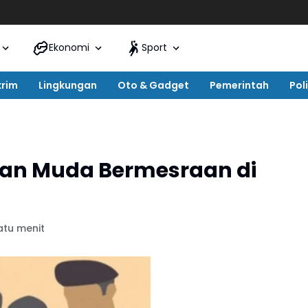
Ekonomi
Sport
krim
Lingkungan
Oto & Gadget
Pemerintah
Poli
n Muda Bermesraan di
atu menit