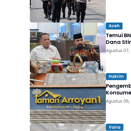
Aceh
Temui BN
Dana Sti
Agustus 07,
Hukrim
Pengemb
Konsumen
Agustus 06,
Varia