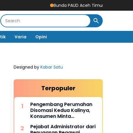
Bunda PAUD Aceh Timur Resmikan Gedung Revi
tik
Varia
Opini
Designed by
Kabar Satu
Terpopuler
Pengembang Perumahan
Disomasi Kedua Kalinya,
Konsumen Minta
Pengembalian Dana Rp186
Pejabat Administrator dari
Juta
Penugasan Pegawai