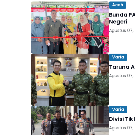
Aceh
Bunda PA
Negeri
Agustus 07,
Varia
Taruna Ak
Agustus 07,
Varia
Divisi Ti
Agustus 07,