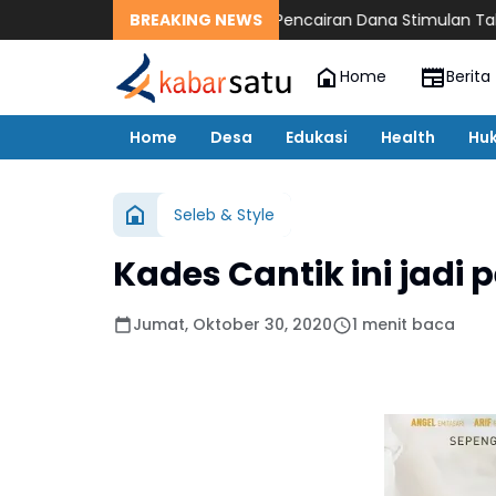
 Farlaky Minta Percepatan Pencairan Dana Stimulan Tahap II bagi
BREAKING NEWS
Home
Berita
Home
Desa
Edukasi
Health
Hu
Seleb & Style
Kades Cantik ini jadi
Jumat, Oktober 30, 2020
1 menit baca