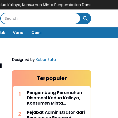
a, Konsumen Minta Pengembalian Dana Rp186 Juta
800 Warga 
tik
Varia
Opini
Designed by
Kabar Satu
a
Terpopuler
Pengembang Perumahan
Disomasi Kedua Kalinya,
Konsumen Minta
Pengembalian Dana Rp186
Pejabat Administrator dari
Juta
Penugasan Pegawai