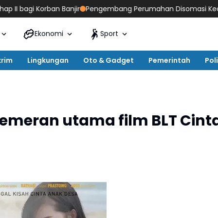
 Korban Banjir
Pengembang Perumahan Disomasi Kedua Kaliny
Ekonomi
Sport
krim
Lingkungan
Oto & Gadget
Pemerintah
Poli
 pemeran utama film BLT Cint