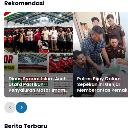
Rekomendasi
Dinas Syariat Islam Aceh
Polres Pijay Dalam
Utara Pastikan
Sepekan ini Genjar
Penyaluran Motor Imam
Memberantas Pemak
Gampong Bebas
Penyalahgunaan
Pungutan
Narkotika & Peredar
Gelap Narkoba
Berita Terbaru