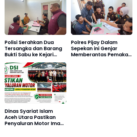
Polisi Serahkan Dua
Polres Pijay Dalam
Tersangka dan Barang
Sepekan ini Genjar
Bukti Sabu ke Kejari
Memberantas Pemakai
Pidie Jaya
Penyalahgunaan
Narkotika & Peredaran
Gelap Narkoba
Dinas Syariat Islam
Aceh Utara Pastikan
Penyaluran Motor Imam
Gampong Bebas
Pungutan