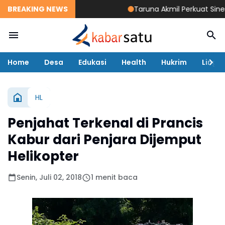
BREAKING NEWS
Taruna Akmil Perkuat Sinergi TNI
Home
Desa
Edukasi
Health
Hukrim
Lingk
HL
Penjahat Terkenal di Prancis
Kabur dari Penjara Dijemput
Helikopter
Senin, Juli 02, 2018
1 menit baca