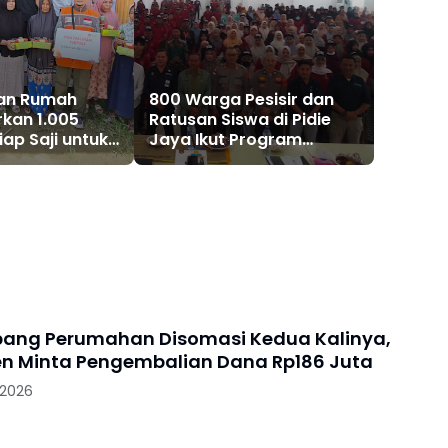
dan Rumah
800 Warga Pesisir dan
rkan 1.005
Ratusan Siswa di Pidie
ap Saji untuk
Jaya Ikut Program
dampak Banjir
Pemulihan
Pascabencana
ang Perumahan Disomasi Kedua Kalinya,
 Minta Pengembalian Dana Rp186 Juta
 2026