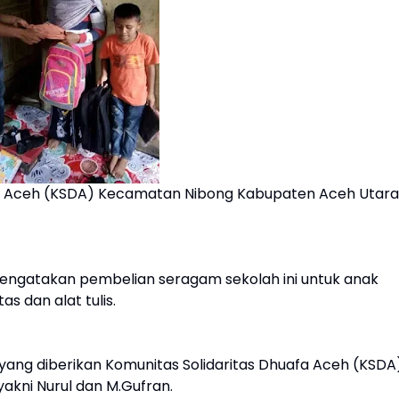
fa Aceh (KSDA) Kecamatan Nibong Kabupaten Aceh Utara
mengatakan pembelian seragam sekolah ini untuk anak
s dan alat tulis.
ng diberikan Komunitas Solidaritas Dhuafa Aceh (KSDA
kni Nurul dan M.Gufran.