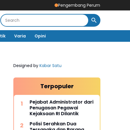
Pengembang Perumahan Disomasi Kedua Kal
tik
Varia
Opini
Designed by
Kabar Satu
Terpopuler
Pejabat Administrator dari
Penugasan Pegawai
Kejaksaan RI Dilantik
Polisi Serahkan Dua
Tersangka dan Barang