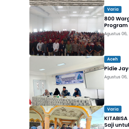
Varia
800 Warga
Program
Agustus 06,
Aceh
Pidie Ja
Agustus 06,
Varia
KITABISA
Saji unt