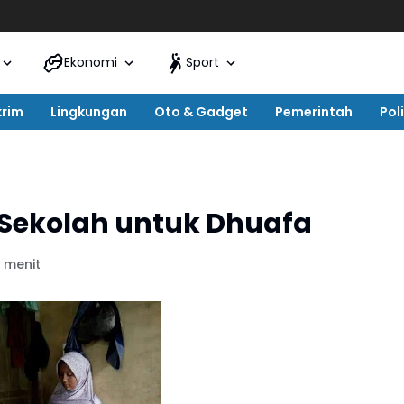
Ekonomi
Sport
krim
Lingkungan
Oto & Gadget
Pemerintah
Poli
Sekolah untuk Dhuafa
 menit