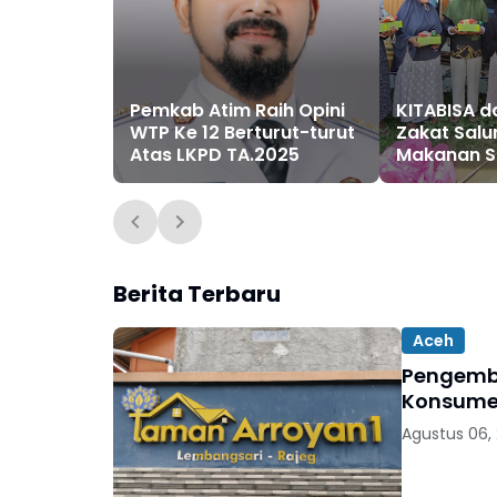
Pemkab Atim Raih Opini
KITABISA 
WTP Ke 12 Berturut-turut
Zakat Salu
Atas LKPD TA.2025
Makanan Si
Warga Ter
Pijay
Berita Terbaru
Aceh
Pengemb
Konsumen
Agustus 06,