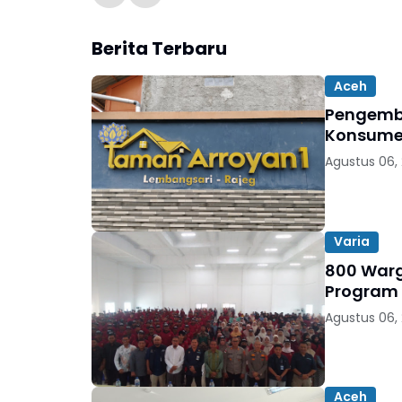
Berita Terbaru
Aceh
Pengemb
Konsumen
Agustus 06,
Varia
800 Warga
Program
Agustus 06,
Aceh