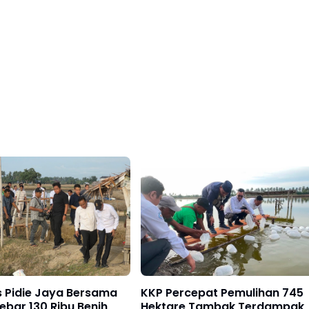
s Pidie Jaya Bersama
KKP Percepat Pemulihan 745
bar 130 Ribu Benih
Hektare Tambak Terdampak