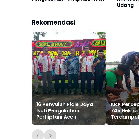
Udang
Rekomendasi
16 Penyuluh Pidie Jaya
KKP Perce
Ikuti Pengukuhan
745 Hekta
Perhiptani Aceh
Terdampak
Pidie Jaya