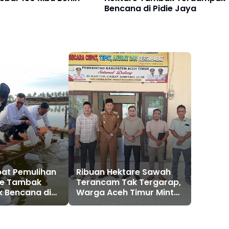
Bencana di Pidie Jaya
pat Pemulihan
Ribuan Hektare Sawah
re Tambak
Terancam Tak Tergarap,
 Bencana di
Warga Aceh Timur Minta
Haji Uma Perjuangkan
Penanganan Darurat