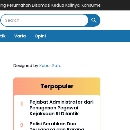
han Disomasi Kedua Kalinya, Konsumen Minta Pengembalian D
tik
Varia
Opini
Designed by
Kabar Satu
Terpopuler
Pejabat Administrator dari
Penugasan Pegawai
Kejaksaan RI Dilantik
Polisi Serahkan Dua
Tersangka dan Barang