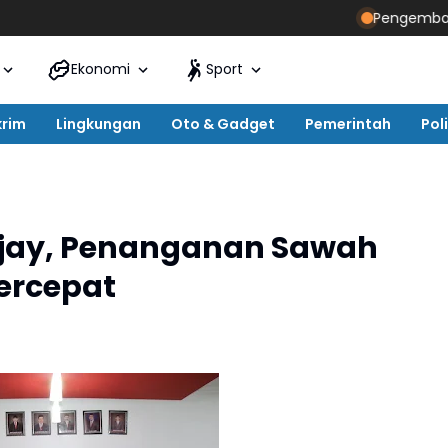
Pengembang Peruma
Ekonomi
Sport
krim
Lingkungan
Oto & Gadget
Pemerintah
Poli
ijay, Penanganan Sawah
ercepat