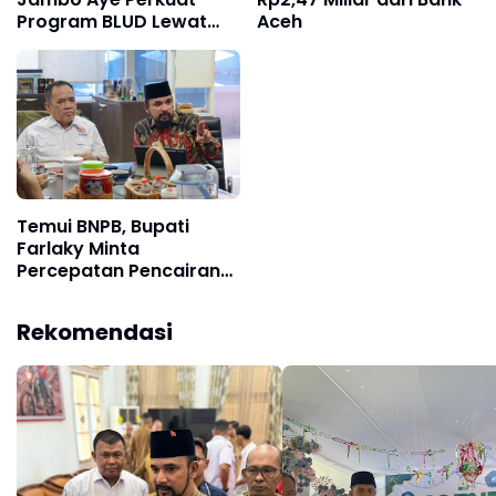
Program BLUD Lewat
Aceh
Sinergi Antarsekolah
Temui BNPB, Bupati
Farlaky Minta
Percepatan Pencairan
Dana Stimulan Tahap II
bagi Korban Banjir
Rekomendasi