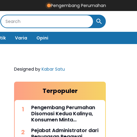
Pengembang Perumahan Disomasi Kedua Kaliny
tik
Varia
Opini
Designed by
Kabar Satu
Terpopuler
Pengembang Perumahan
Disomasi Kedua Kalinya,
Konsumen Minta
Pengembalian Dana Rp186
Pejabat Administrator dari
Juta
Penugasan Pegawai