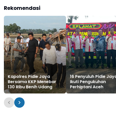
Perjuangkan
Rekomendasi
Penanganan Darurat
Kapolres Pidie Jaya
16 Penyuluh Pidie Jay
Bersama KKP Menebar
Ikuti Pengukuhan
130 Ribu Benih Udang
Perhiptani Aceh