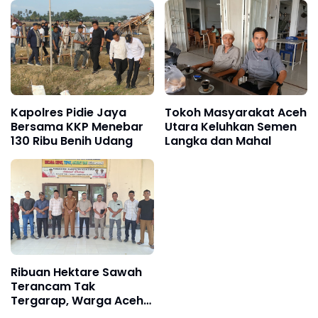
Kapolres Pidie Jaya
Tokoh Masyarakat Aceh
Bersama KKP Menebar
Utara Keluhkan Semen
130 Ribu Benih Udang
Langka dan Mahal
Ribuan Hektare Sawah
Terancam Tak
Tergarap, Warga Aceh
Timur Minta Haji Uma