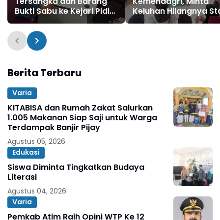
Tersangka dan Barang
Kemendagri, Minta
Bukti Sabu ke Kejari Pidie
Keluhan Hilangnya St
Jaya
Gampong Alue Tingk
Segera Ditindaklanjut
Berita Terbaru
Varia
KITABISA dan Rumah Zakat Salurkan
1.005 Makanan Siap Saji untuk Warga
Terdampak Banjir Pijay
Agustus 05, 2026
Edukasi
Siswa Diminta Tingkatkan Budaya
Literasi
Agustus 04, 2026
Varia
Pemkab Atim Raih Opini WTP Ke 12