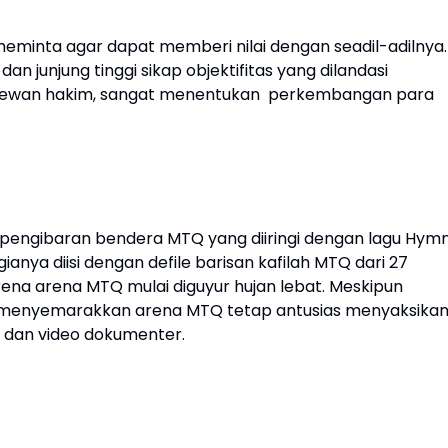
inta agar dapat memberi nilai dengan seadil-adilnya.
an junjung tinggi sikap objektifitas yang dilandasi
ara dewan hakim, sangat menentukan perkembangan para
pengibaran bendera MTQ yang diiringi dengan lagu Hym
anya diisi dengan defile barisan kafilah MTQ dari 27
na arena MTQ mulai diguyur hujan lebat. Meskipun
 menyemarakkan arena MTQ tetap antusias menyaksika
 dan video dokumenter.