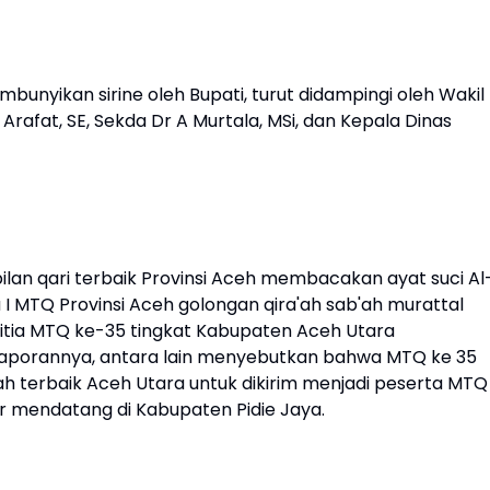
nyikan sirine oleh Bupati, turut didampingi oleh Wakil
Arafat, SE, Sekda Dr A Murtala, MSi, dan Kepala Dinas
an qari terbaik Provinsi Aceh membacakan ayat suci Al
 I MTQ Provinsi Aceh golongan qira'ah sab'ah murattal
nitia MTQ ke-35 tingkat Kabupaten Aceh Utara
 laporannya, antara lain menyebutkan bahwa MTQ ke 35
iah terbaik Aceh Utara untuk dikirim menjadi peserta MTQ
 mendatang di Kabupaten Pidie Jaya.