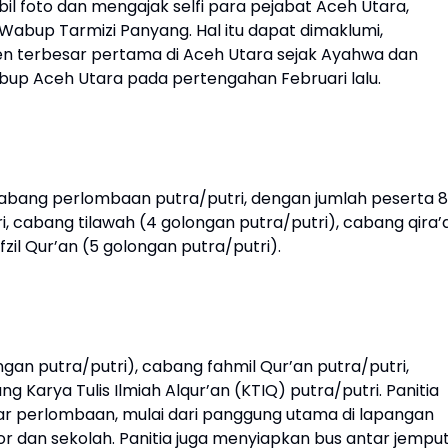
il foto dan mengajak selfi para pejabat Aceh Utara,
n Wabup Tarmizi Panyang. Hal itu dapat dimaklumi,
n terbesar pertama di Aceh Utara sejak Ayahwa dan
abup Aceh Utara pada pertengahan Februari lalu.
bang perlombaan putra/putri, dengan jumlah peserta 8
ri, cabang tilawah (4 golongan putra/putri), cabang qira’
zil Qur’an (5 golongan putra/putri).
ngan putra/putri), cabang fahmil Qur’an putra/putri,
g Karya Tulis Ilmiah Alqur’an (KTIQ) putra/putri. Panitia
lar perlombaan, mulai dari panggung utama di lapangan
or dan sekolah. Panitia juga menyiapkan bus antar jempu