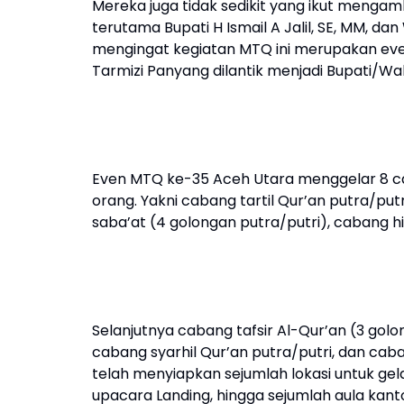
Mereka juga tidak sedikit yang ikut mengamb
terutama Bupati H Ismail A Jalil, SE, MM, da
mengingat kegiatan MTQ ini merupakan eve
Tarmizi Panyang dilantik menjadi Bupati/W
Even MTQ ke-35 Aceh Utara menggelar 8 ca
orang. Yakni cabang tartil Qur’an putra/put
saba’at (4 golongan putra/putri), cabang hif
Selanjutnya cabang tafsir Al-Qur’an (3 golo
cabang syarhil Qur’an putra/putri, dan caban
telah menyiapkan sejumlah lokasi untuk ge
upacara Landing, hingga sejumlah aula kant