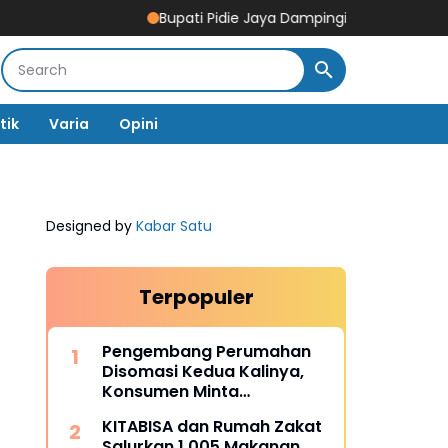
Bupati Pidie Jaya Dampingi Tim Pemerintah Pusa
tik
Varia
Opini
Designed by
Kabar Satu
Terpopuler
Pengembang Perumahan
Disomasi Kedua Kalinya,
Konsumen Minta
Pengembalian Dana Rp186
KITABISA dan Rumah Zakat
Juta
Salurkan 1.005 Makanan