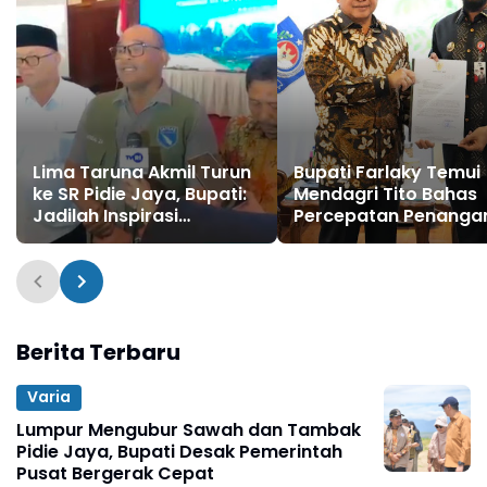
Lima Taruna Akmil Turun
Bupati Farlaky Temui
ke SR Pidie Jaya, Bupati:
Mendagri Tito Bahas
Jadilah Inspirasi
Percepatan Penanga
Generasi Muda
Pascabanjir
Berita Terbaru
Varia
Lumpur Mengubur Sawah dan Tambak
Pidie Jaya, Bupati Desak Pemerintah
Pusat Bergerak Cepat