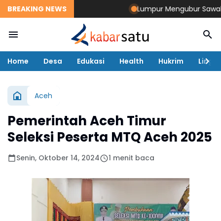
BREAKING NEWS
Lumpur Mengubur Sawah dan 
Home
Desa
Edukasi
Health
Hukrim
Lingk
Aceh
Pemerintah Aceh Timur
Seleksi Peserta MTQ Aceh 2025
Senin, Oktober 14, 2024
1 menit baca