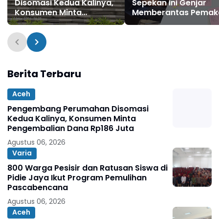
Disomasi Kedua Kalinya,
Sepekan ini Genjar
Konsumen Minta
Memberantas Pemak
Pengembalian Dana
Penyalahgunaan
Rp186 Juta
Narkotika & Peredar
Gelap Narkoba
Berita Terbaru
Aceh
Pengembang Perumahan Disomasi
Kedua Kalinya, Konsumen Minta
Pengembalian Dana Rp186 Juta
Agustus 06, 2026
Varia
800 Warga Pesisir dan Ratusan Siswa di
Pidie Jaya Ikut Program Pemulihan
Pascabencana
Agustus 06, 2026
Aceh