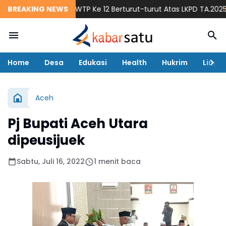
 Atim Raih Opini WTP Ke 12 Berturut-turut Atas LKPD TA.2025
BREAKING NEWS
M
Home
Desa
Edukasi
Health
Hukrim
Lingk
Aceh
Pj Bupati Aceh Utara
dipeusijuek
Sabtu, Juli 16, 2022
1 menit baca