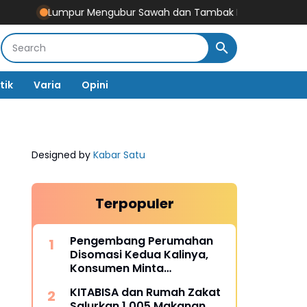
Lumpur Mengubur Sawah dan Tambak Pidie Jaya, Bupati Desak P
tik
Varia
Opini
Designed by
Kabar Satu
Terpopuler
Pengembang Perumahan
Disomasi Kedua Kalinya,
Konsumen Minta
Pengembalian Dana Rp186
KITABISA dan Rumah Zakat
Juta
Salurkan 1.005 Makanan