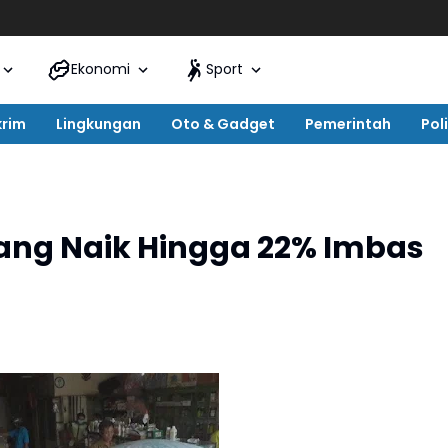
Ekonomi
Sport
krim
Lingkungan
Oto & Gadget
Pemerintah
Poli
ang Naik Hingga 22% Imbas