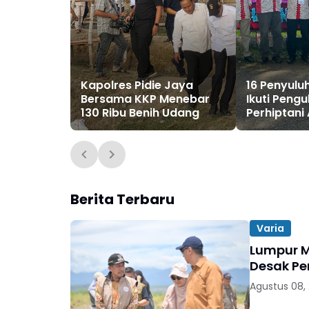
Kapolres Pidie Jaya
16 Penyulu
Bersama KKP Menebar
Ikuti Peng
130 Ribu Benih Udang
Perhiptani
Berita Terbaru
Varia
Lumpur M
Desak Pe
Agustus 08,