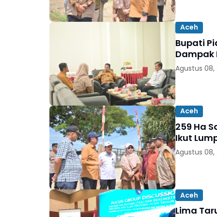
Aceh
Bupati P
Dampak B
Agustus 08,
Aceh
259 Ha Sa
Ikut Lum
Agustus 08,
Aceh
Lima Taru